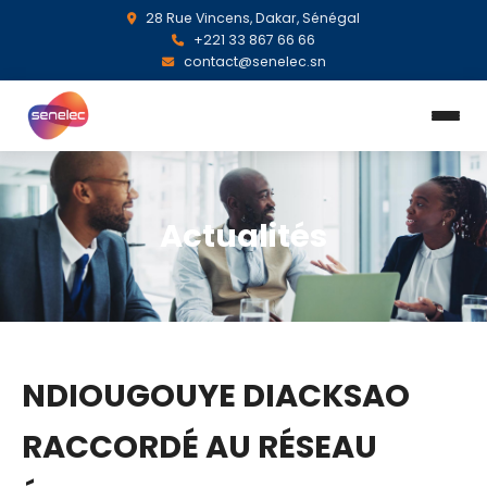
28 Rue Vincens, Dakar, Sénégal
+221 33 867 66 66
contact@senelec.sn
Actualités
NDIOUGOUYE DIACKSAO
RACCORDÉ AU RÉSEAU