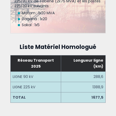
225/90 kV de Tobene (2x75 MVA) et les postes
225/30 kV suivants :
Matam : 1x20 MVA
Dagana : 1x20
Sakal : 1x5
Liste Matériel Homologué
Réseau Transport
Longueur ligne
2025
(km)
LIGNE 90 kV
288,6
LIGNE 225 kV
1388,9
TOTAL
1677,5