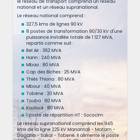
le réseau de transport comprend un réseau
national et un réseau supranational.
Le réseau national comprend :
327,5 kms de lignes 90 kV
8 postes de transformation 90/30 kV d'une
puissance installée totale de 1 127 MVA,
repartis comme suit :
Bel Air : 362 MVA
Hann : 240 MVA
Mbao : 80 MVA
Cap des Biches : 25 MVA
Thiés Thiona : 80 MVA
Mbour : 40 MVA
Tobène : 20 MVA
Touba : 80 MVA
Kaolack : 80 MVA
1 poste de répartition HT : Sococim
Le réseau supranational comprend les 945
kms de la ligne 225 kV Manantali - Matam -
Dagana - Sakal - Tobene. Il alimente le poste