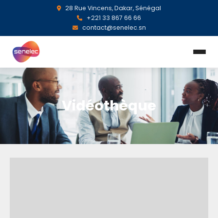
28 Rue Vincens, Dakar, Sénégal
+221 33 867 66 66
contact@senelec.sn
Vidéothèque