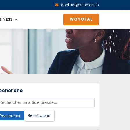
contact@senelec.sn
WOYOFAL
SINESS
echerche
Reinitialiser
Rechercher