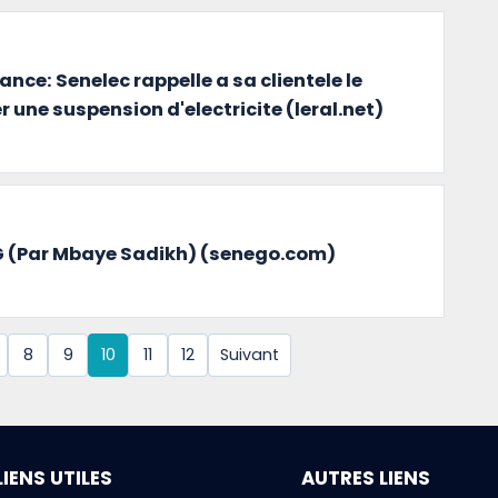
nce: Senelec rappelle a sa clientele le
r une suspension d'electricite (leral.net)
 DG (Par Mbaye Sadikh) (senego.com)
8
9
10
11
12
Suivant
LIENS UTILES
AUTRES LIENS